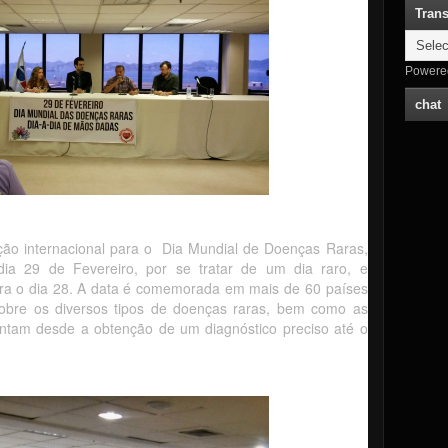
Trans
Powere
chat
ção internacional para o Dia Mundial de Doenças Raras,
ia 29 de Fevereiro, por se tratar de um dia raro, e
ara o dia 28. A data é comemorada em mais de 60 países
sobre os diversos tipos de doenças raras, bem como as
rentam desde a obtenção de um diagnóstico preciso até o