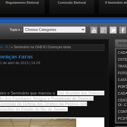
Regulamento Eleitoral
Comissão Eleitoral
II Seminário de
Topics :
P\E1
o - RJ
» Seminário na OAB RJ Doenças raras
CADA
enças raras
OSTE
1 de abril de 2015 | 14:26
TRAT
FOTO
CATÁ
PORT
eiro o Seminário que marcou o
D
ia Mundial das D
oenças
CADA
ão dos Familiares, Amigos e Portadores de Doenças
CENT
omissão de Defesa dos Direitos da Pessoa com
OI - 
ociações do Estado do Rio de Janeiro.
CONT
PCDT/