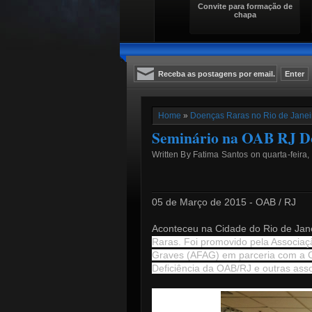
Convite para formação de
chapa
Home
»
Doenças Raras no Rio de Janeir
Seminário na OAB RJ Do
Written By Fatima Santos on quarta-feira, 
05 de Março de 2015 - OAB / RJ
Aconteceu na Cidade do Rio de Jan
Raras. Foi
promovido pela Associaç
Graves (AFAG) em parceria com a C
Deficiência da OAB/RJ e outras ass