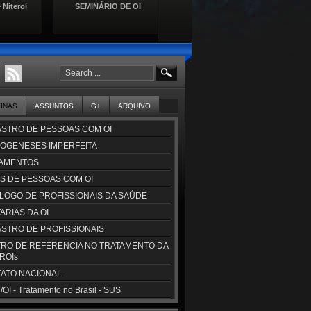
 Niteroi
SEMINÁRIO DE OI
Lançamento da Cartilha de
Se
Direitos das Pessoas com
Doençasa Raras
GINAS
ASSUNTOS
G+
ARQUIVO
STRO DE PESSOAS COM OI
OGENESES IMPERFEITA
AMENTOS
S DE PESSOAS COM OI
LOGO DE PROFISSIONAIS DA SAÚDE
ARIAS DA OI
STRO DE PROFISSIONAIS
RO DE REFERENCIA NO TRATAMENTO DA
CROIs
ATO NACIONAL
OI - Tratamento no Brasil - SUS