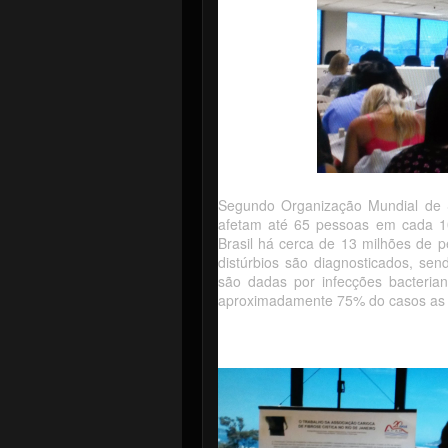
Segundo Organização Mundial de 
afetam até 65 pessoas em cada 10
Brasil há cerca de 13 milhões de 
distúrbios são diagnosticados, se
são dadas por infecções bacterian
aproximadamente 75% do casos as d