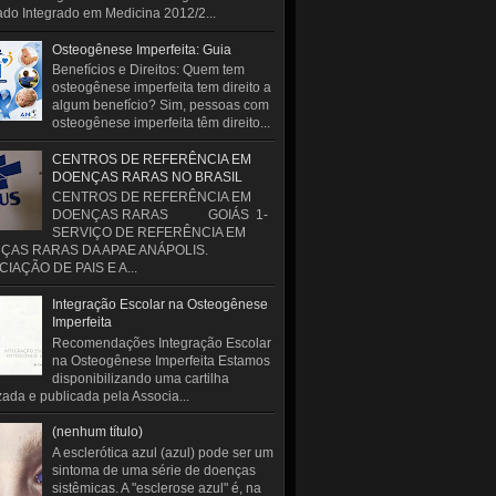
do Integrado em Medicina 2012/2...
Osteogênese Imperfeita: Guia
Benefícios e Direitos: Quem tem
osteogênese imperfeita tem direito a
algum benefício? Sim, pessoas com
osteogênese imperfeita têm direito...
CENTROS DE REFERÊNCIA EM
DOENÇAS RARAS NO BRASIL
CENTROS DE REFERÊNCIA EM
DOENÇAS RARAS GOIÁS 1-
SERVIÇO DE REFERÊNCIA EM
ÇAS RARAS DA APAE ANÁPOLIS.
IAÇÃO DE PAIS E A...
Integração Escolar na Osteogênese
Imperfeita
Recomendações Integração Escolar
na Osteogênese Imperfeita Estamos
disponibilizando uma cartilha
zada e publicada pela Associa...
(nenhum título)
A esclerótica azul (azul) pode ser um
sintoma de uma série de doenças
sistêmicas. A "esclerose azul" é, na