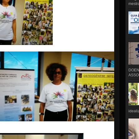
mestra
DOEN
ASSOC
ideali