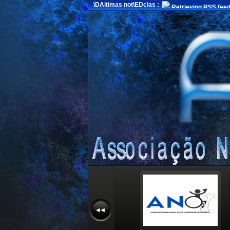
\DAltimas not\EDcias :
Retrieving RSS feed