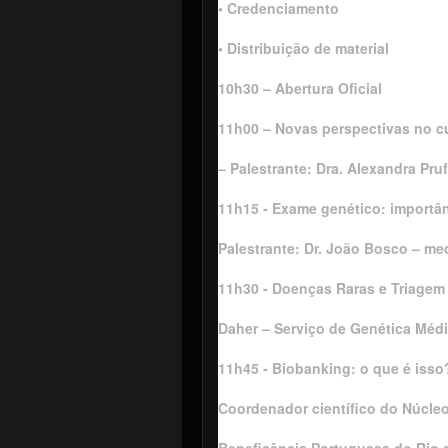
• Credenciamento
• Distribuição de material
10h30 – Abertura Oficial
11h00 – Novas perspectivas no c
– Palestrante: Dra. Alexandra Pr
11h15 - Exame genético: import
Palestrante: Dr. João Bosco – me
11h30 - Doenças Raras e Triagem 
Daher – Serviço de Genética Méd
11h45 - Biobanking: o que é isso
Coordenador científico do Núcle
Beneficência Portuguesa do Rio d