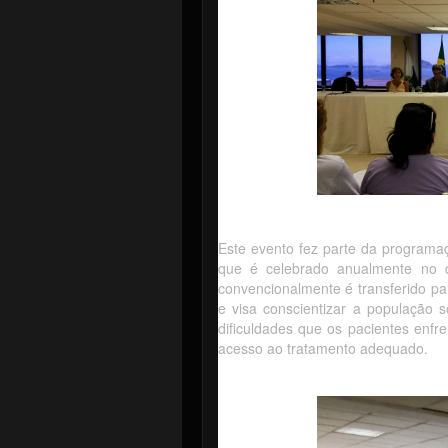
Este evento fez parte da programa
que é celebrado anualmente no d
convencionalmente é transferido p
e visa conscientizar a população 
dificuldades que os pacientes enf
acesso ao tratamento adequado.