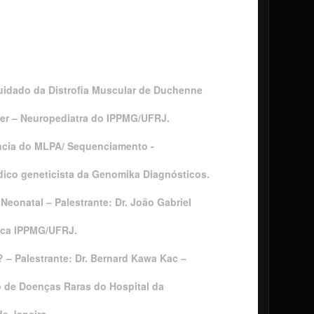
uidado da Distrofia Muscular de Duchenne
ufer – Neuropediatra do IPPMG/UFRJ.
ância do MLPA/ Sequenciamento -
dico geneticista da Genomika Diagnósticos.
Neonatal – Palestrante: Dr. João Gabriel
ica IPPMG/UFRJ.
? – Palestrante: Dr. Bernard Kawa Kac –
o de Doenças Raras do Hospital da
e Janeiro.