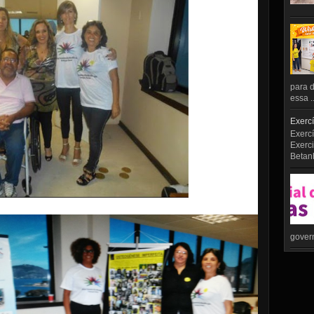
para d
essa ..
Exercí
Exercí
Exerci
Betan
govern