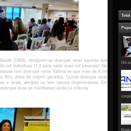
Total
Popu
Saúde (OMS), designam-se doenças raras aquelas que
Olá qu
0 mil indivíduos (1,3 para cada duas mil pessoas). No
pessoas com doenças raras. Estima-se que mais de 8 mil
ndo 80% deles de origem genética. Outras doenças raras
as e virais, alergias ou tem causas degenerativas. Em
oenças raras se manifestam ainda na infância.
congên
Prognó