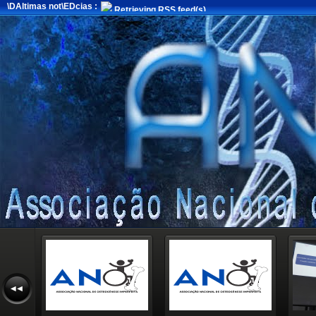
\DAltimas not\EDcias :
Retrieving RSS feed(s)