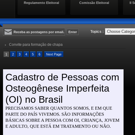
leitoral
Comissão Eleitoral
II Seminário de Niteroi
Topics :
Convite para formação de chapa
1
2
3
4
5
6
Next Page