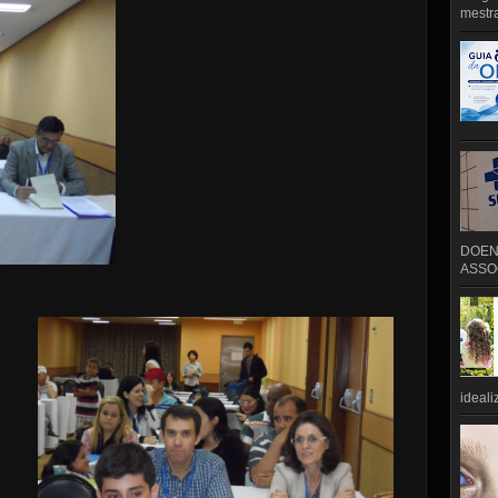
mestra
DOEN
ASSOC
ideali