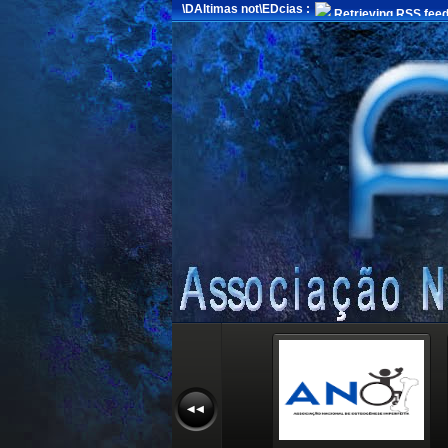
\DAltimas not\EDcias :
Retrieving RSS feed