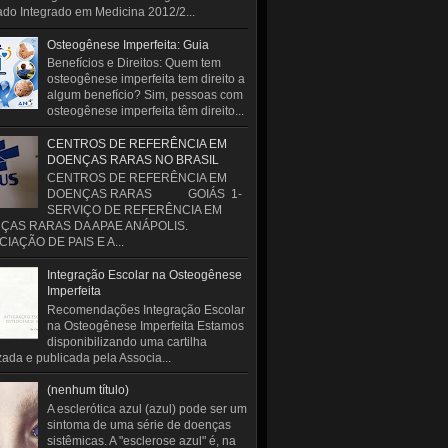
do Integrado em Medicina 2012/2...
Osteogênese Imperfeita: Guia
Benefícios e Direitos: Quem tem
osteogênese imperfeita tem direito a
algum benefício? Sim, pessoas com
osteogênese imperfeita têm direito...
CENTROS DE REFERÊNCIA EM
DOENÇAS RARAS NO BRASIL
CENTROS DE REFERÊNCIA EM
DOENÇAS RARAS GOIÁS 1-
SERVIÇO DE REFERÊNCIA EM
ÇAS RARAS DA APAE ANÁPOLIS.
IAÇÃO DE PAIS E A...
Integração Escolar na Osteogênese
Imperfeita
Recomendações Integração Escolar
na Osteogênese Imperfeita Estamos
disponibilizando uma cartilha
zada e publicada pela Associa...
(nenhum título)
A esclerótica azul (azul) pode ser um
sintoma de uma série de doenças
sistêmicas. A "esclerose azul" é, na