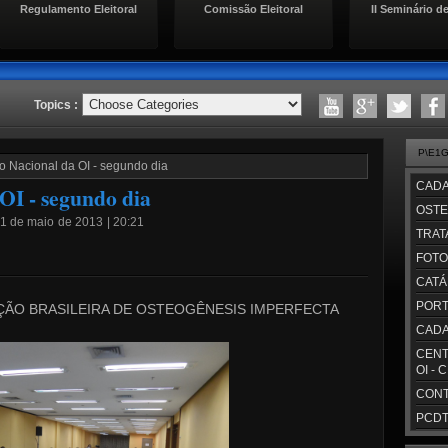
Regulamento Eleitoral
Comissão Eleitoral
II Seminário de
Topics :
P\E1
ro Nacional da OI - segundo dia
CADA
OI - segundo dia
OSTE
 1 de maio de 2013 | 20:21
TRAT
FOTO
CATÁ
PORT
ÇÃO BRASILEIRA DE OSTEOGÊNESIS IMPERFECTA
CADA
CENT
OI - 
CONT
PCDT/