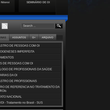
 Niteroi
SEMINÁRIO DE OI
Lançamento da Cartilha de
Se
Direitos das Pessoas com
Doençasa Raras
GINAS
ASSUNTOS
G+
ARQUIVO
STRO DE PESSOAS COM OI
OGENESES IMPERFEITA
AMENTOS
S DE PESSOAS COM OI
LOGO DE PROFISSIONAIS DA SAÚDE
ARIAS DA OI
STRO DE PROFISSIONAIS
RO DE REFERENCIA NO TRATAMENTO DA
CROIs
ATO NACIONAL
OI - Tratamento no Brasil - SUS