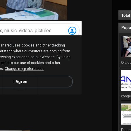
Total
Popu
Olá qu
congên
Prognó