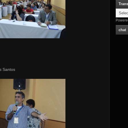
Trans
Powere
chat
s Santos