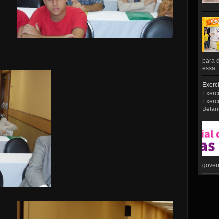
para d
essa ..
Exercí
Exercí
Exerci
Betan
govern