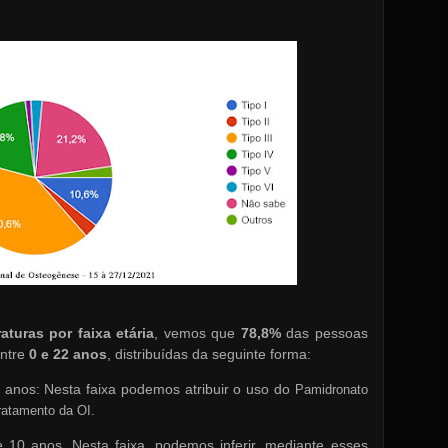
aturas por faixa etária
, vemos que
78,8%
das pessoas
entre
0 e 22 anos
, distribuídas da seguinte forma:
anos: Nesta faixa podemos atribuir o uso do
Pamidronato
ratamento da OI.
 10 anos. Nesta faixa, podemos inferir, mediante esses