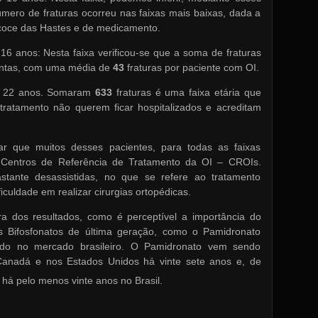
ero de fraturas ocorreu nas faixas mais baixas, dada a
recoce das Hastes e de medicamento.
16 anos: Nesta faixa verificou-se que a soma de fraturas
untas, com uma média de
43
fraturas por paciente com OI.
e 22 anos. Somaram
633
fraturas é uma faixa etária que
ratamento não querem ficar hospitalizados e acreditam
ar que muitos desses pacientes, para todas as faixas
s Centros de Referência de Tratamento da OI – CROIs.
stante desassistidas, no que se refere ao tratamento
culdade em realizar cirurgias ortopédicas.
tura dos resultados, como é perceptível a importância do
 Bifosfonatos de última geração, como o Pamidronato
ado no mercado brasileiro. O Pamidronato vem sendo
 Canadá e nos Estados Unidos há vinte sete anos e, de
há pelo menos vinte anos no Brasil.