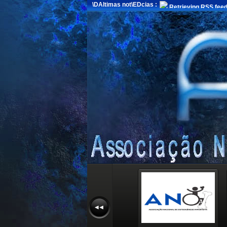
\DAltimas not\EDcias :
Retrieving RSS feed