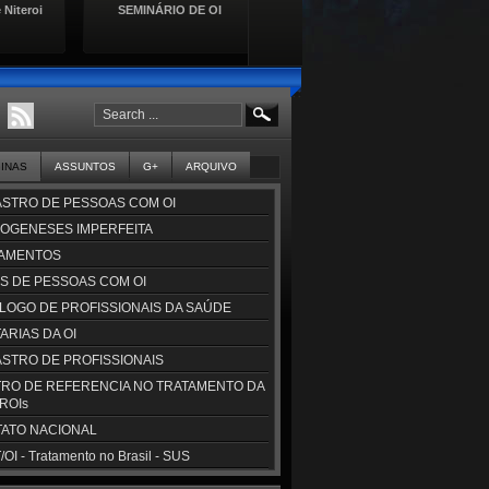
 Niteroi
SEMINÁRIO DE OI
Lançamento da Cartilha de
Se
Direitos das Pessoas com
Doençasa Raras
GINAS
ASSUNTOS
G+
ARQUIVO
STRO DE PESSOAS COM OI
OGENESES IMPERFEITA
AMENTOS
S DE PESSOAS COM OI
LOGO DE PROFISSIONAIS DA SAÚDE
ARIAS DA OI
STRO DE PROFISSIONAIS
RO DE REFERENCIA NO TRATAMENTO DA
CROIs
ATO NACIONAL
OI - Tratamento no Brasil - SUS