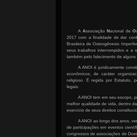
A
A
ssociação
N
acional de
O
2017 com a finalidade de dar cont
Brasileira de Osteogênesis Imperf
seus trabalhos interrompidos e a 
também pelo falecimento de alguns
A ANOI é juridicamente consti
econômicos, de caráter organizaci
religioso. É regida por Estatuto,
legais.
A ANOI tem em seu escopo, pr
melhor qualidade de vida, dentro da
exercício de seus direitos constituc
A ANOI ao longo dos anos, ve
de participações em eventos cientí
congressos de associações de Doen