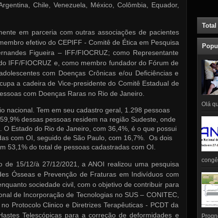
Argentina, Chile, Venezuela, México, Colômbia, Equador,
Total
ente em parceria com outras associações de pacientes
 membro efetivo do CEPIFF - Comitê de Ética em Pesquisa
Popu
ernandes Figueira – IFF/FIOCRUZ; como Representante
or do IFF/FIOCRUZ e, como membro fundador do Fórum de
e adolescentes com Doenças Crônicas e/ou Deficiências e
ocupa a cadeira de Vice-presidente do Comitê Estadual de
essoas com Doenças Raras no Rio de Janeiro.
Olá qu
rio nacional. Tem em seu cadastro geral, 1.298 pessoas
 59,9% dessas pessoas residem
na região Sudeste, onde
. O Estado do Rio de Janeiro, com 36,4%, é o que possui
das com OI, seguido de São Paulo, com 16,7%.
Os dois
am 53,1% do total de pessoas cadastradas com OI.
congên
do de 15/12/à 27/12/2021, a ANOI realizou uma pesquisa
des Ósseas e Prevenção de Fraturas em Indivíduos com
nquanto sociedade civil, com o objetivo de contribuir para
nal de Incorporação de Tecnologias no SUS – CONITEC,
 no Protocolo Clinico e Diretrizes Terapêuticas - PCDT da
Hastes Telescópicas para a correção de deformidades e
Prognó