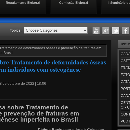
Regulamento Eleitoral
Comissão Eleitoral
II Seminário de
Topics :
P\E1
Tratamento de deformidades ósseas e prevenção de fraturas em
o Brasil
CADA
obre Tratamento de deformidades ósseas
OSTE
em indivíduos com osteogênese
TRAT
FOTO
CATÁ
18 de outubro de 2022 | 18:06
PORT
CADA
CENT
sa sobre Tratamento de
OI - 
 prevenção de fraturas em
CONT
ênese imperfeita no Brasil
PCDT/
caza e Aglaé Celestino