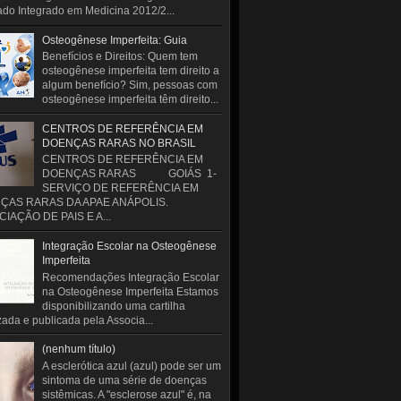
do Integrado em Medicina 2012/2...
Osteogênese Imperfeita: Guia
Benefícios e Direitos: Quem tem
osteogênese imperfeita tem direito a
algum benefício? Sim, pessoas com
osteogênese imperfeita têm direito...
CENTROS DE REFERÊNCIA EM
DOENÇAS RARAS NO BRASIL
CENTROS DE REFERÊNCIA EM
DOENÇAS RARAS GOIÁS 1-
SERVIÇO DE REFERÊNCIA EM
ÇAS RARAS DA APAE ANÁPOLIS.
IAÇÃO DE PAIS E A...
Integração Escolar na Osteogênese
Imperfeita
Recomendações Integração Escolar
na Osteogênese Imperfeita Estamos
disponibilizando uma cartilha
zada e publicada pela Associa...
(nenhum título)
A esclerótica azul (azul) pode ser um
sintoma de uma série de doenças
sistêmicas. A "esclerose azul" é, na