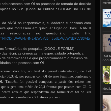
mestra
 e adolescentes com OI no processo de tomada de decisão
scópicas no SUS (Consulta Pública SCTIE/MS no 117 de
sa da ANOI os responsáveis, cuidadores e pessoas com
eita que morassem em qualquer lugar do Brasil
.
A ANOI
tas relacionadas no questionário, pelo link:
/d/1NrTNIjOD_WVWNyHN5xEWpVyBfn8sdExWuWNEPLVS3AE/
os formulários de pesquisa (GOOGLE FORMS),
as técnicas cirúrgicas, na especialidade ortopédica,
DOEN
ão de deformidades e que proporcionassem o máximo de
ASSOC
ividades das pessoas com OI.
presentativa foi, ao final do período estabelecido, de
170
ria (58,3%), por pessoas com OI do sexo feminino, conforme o
OI.
Também foi possível computar, a partir dos relatos nos
o que sugere uma média de
29,3
fraturas por pessoas com OI. O
ideali
o dentre aqueles que responderam aos formulários foi de
300
esentaria uma média de
7,7
fraturas por ano.