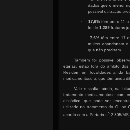
dados que o menor núm
possível utilização p
17,6%
têm entre 11 e 
·
foi de
1.289
fraturas j
7,6%
têm entre 17 
·
muitos abandonam o t
que não precisam.
Também foi possível observ
etárias, estão fora do âmbito do
Residem em localidades ainda ba
medicamentoso e, que têm ainda difi
Vale ressaltar ainda, na lei
tratamento medicamentoso com os
dissódico, que pode ser encontr
utilizado no tratamento da OI no
o
acordo com a Portaria n
2.305/MS, 