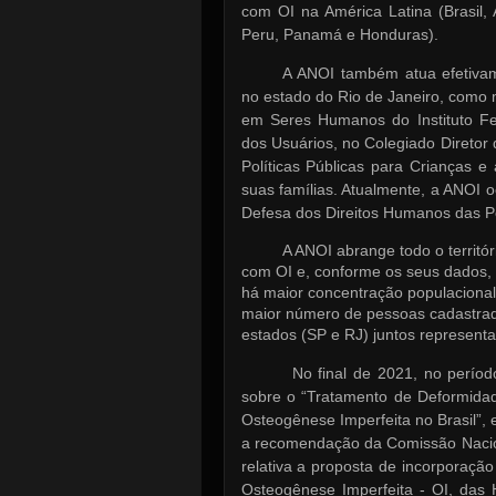
com OI na América Latina (Brasil, 
Peru, Panamá e Honduras).
A ANOI também atua efetivam
no estado do Rio de Janeiro, como
em Seres Humanos do Instituto F
dos Usuários, no Colegiado Diret
Políticas Públicas para Crianças 
suas famílias. Atualmente, a ANOI 
Defesa dos Direitos Humanos das P
A ANOI abrange todo o territó
com OI e, conforme os seus dados,
há maior concentração populacional
maior número de pessoas cadastra
estados (SP e RJ) juntos represent
No final de 2021, no perío
sobre o “Tratamento de Deformida
Osteogênese Imperfeita no Brasil”, e
a recomendação da Comissão Nacio
relativa a proposta de incorporação
Osteogênese Imperfeita - OI, das 