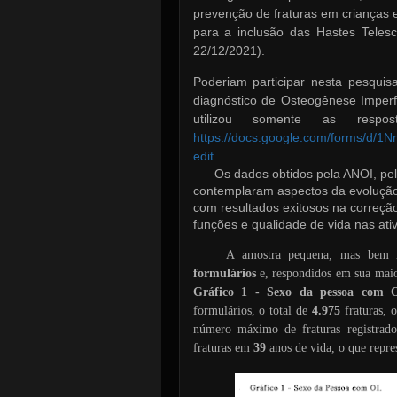
prevenção de fraturas em crianças
para a inclusão das Hastes Tele
22/12/2021).
Poderiam participar nesta pesqui
diagnóstico de Osteogênese Imperf
utilizou somente as respos
https://docs.google.com/forms
edit
Os dados obtidos pela ANOI, pel
contemplaram aspectos da evolução d
com resultados exitosos na correç
funções e qualidade de vida nas at
A amostra pequena, mas bem re
formulários
e, respondidos em sua maio
Gráfico 1 - Sexo da pessoa com 
formulários, o total de
4.975
fraturas, 
número máximo de fraturas registrad
fraturas em
39
anos de vida, o que repr