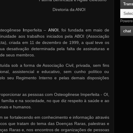
Trans
Diretoria da ANOI
Powere
steogênese
I
mperfeita –
ANOI
, foi fundada em maio de
chat
inuidade aos trabalhos iniciados pela ABOI (Associação
ecta), criada em 11 de dezembro de 1999, a qual teve os
sua desativação determinada pela falta de assinaturas e
 de seus membros.
tuída sob a forma de Associação Civil, privada, sem fins
onal, assistencial e educativo, sem cunho político ou
 pelo seu Regimento Interno e pelas demais disposições
oporcionar as pessoas com Osteogênese Imperfeita - OI,
 família e na sociedade, no que diz respeito à saúde e ao
ionais e humanos.
m se fortalecendo em conhecimento e informação através
ficos que tratam do tema das Doenças Raras, palestras e
ças Raras e, nos encontros de organizações de pessoas