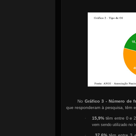
No
Gráfico 3 - Número de fr
que responderam à pesquisa, têm 
15,9%
têm entre 0 e 2
·
vem sendo utilizado no t
37,6%
têm entre 3 e
·