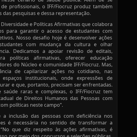
de profissionais, o IFF/Fiocruz produz também
s das pesquisas e dessa representação.
Diversidade e Políticas Afirmativas que colabora
s para garantir o acesso de estudantes com
letivos. Nosso desafio hoje é desenvolver ações
studantes com mudança da cultura e olhar
ência. Dedicamos a apoiar revisão de editais,
a políticas afirmativas, oferecer educação
ores do Núcleo e comunidade IFF/Fiocruz. Mas,
ncia de capilarizar ações no cotidiano, nas
espaços institucionais, onde expressões de
urar e que, portanto, precisam ser enfrentadas.
saúde raras e complexas, o IFF/Fiocruz tem
tadual de Direitos Humanos das Pessoas com
om políticas neste campo”.
e a inclusão das pessoas com deficiência nos
ções é necessária no sentido de transformar a
“No que diz respeito às ações afirmativas, é
sso por meio dos concursos e seleções públicas,