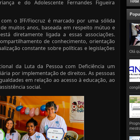
Total
iança e do Adolescente Fernandes Figueira
Popu
s com o IFF/Fiocruz é marcado por uma sólida
o de muitos anos, baseada em respeito mútuo e
está diretamente ligada a essas associações.
compartilhamento de conhecimento, orientação
ualização constante sobre políticas e legislações
Olá qu
acional da Luta da Pessoa com Deficiência um
iária por implementação de direitos. As pessoas
gualdades em relação ao acesso à educação, ao
assistência social.
congên
Prognó
mestra