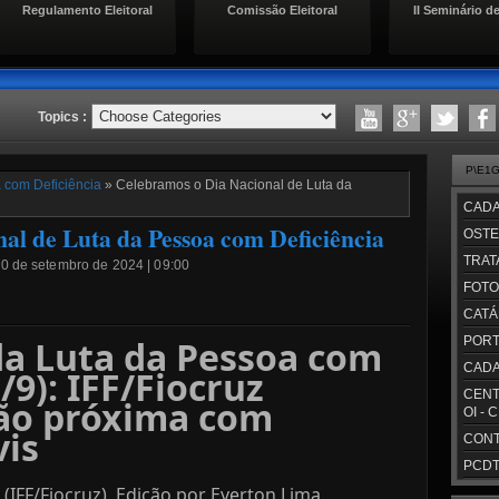
Regulamento Eleitoral
Comissão Eleitoral
II Seminário de
Topics :
P\E1
 com Deficiência
» Celebramos o Dia Nacional de Luta da
CADA
al de Luta da Pessoa com Deficiência
OSTE
TRAT
 20 de setembro de 2024 | 09:00
FOTO
CATÁ
da Luta da Pessoa com
PORT
CADA
/9): IFF/Fiocruz
CENT
ão próxima com
OI - 
vis
CONT
PCDT/
a (IFF/Fiocruz), Edição por Everton Lima