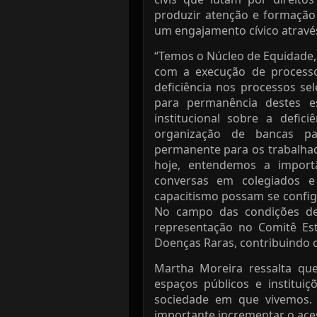
produzir atenção e formação 
um engajamento cívico atravé
“Temos o Núcleo de Equidade, 
com a execução de processo
deficiência nos processos se
para permanência destes e
institucional sobre a defici
organização de bancas par
permanente para os trabalhad
hoje, entendemos a importâ
conversas em colegiados e 
capacitismo possam se config
No campo das condições de 
representação no Comitê Es
Doenças Raras, contribuindo c
Martha Moreira ressalta qu
espaços públicos e institui
sociedade em que vivemos. 
importante incrementar o ace