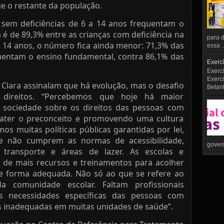
e o restante da população.
 sem deficiências de 6 a 14 anos frequentam o
 é de 89,3% entre as crianças com deficiência na
para d
e 14 anos, o número fica ainda menor: 71,3% das
essa ..
uentam o ensino fundamental, contra 86,1% das
Exercí
Exercí
Exerci
 Clara assinalam que há evolução, mas o desafio
Betan
 direitos. “Percebemos que hoje há maior
a sociedade sobre os direitos das pessoas com
bater o preconceito e promovendo uma cultura
os muitas políticas públicas garantidas por lei,
e não cumprem as normas de acessibilidade,
govern
s, transporte e áreas de lazer. As escolas e
 de mais recursos e treinamentos para acolher
de forma adequada. Não só ao que se refere ao
 comunidade escolar. Faltam profissionais
s necessidades específicas das pessoas com
as inadequadas em muitas unidades de saúde”.