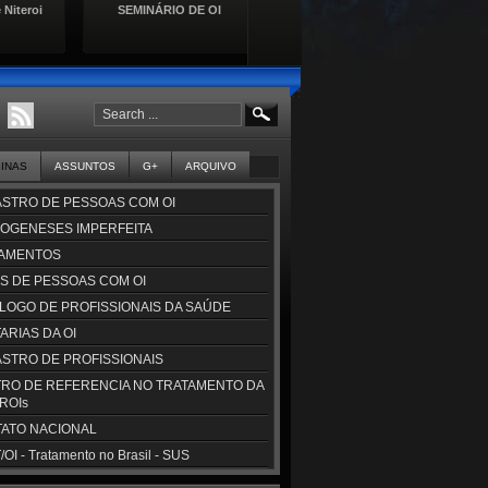
 Niteroi
SEMINÁRIO DE OI
Lançamento da Cartilha de
Se
Direitos das Pessoas com
Doençasa Raras
GINAS
ASSUNTOS
G+
ARQUIVO
STRO DE PESSOAS COM OI
OGENESES IMPERFEITA
AMENTOS
S DE PESSOAS COM OI
LOGO DE PROFISSIONAIS DA SAÚDE
ARIAS DA OI
STRO DE PROFISSIONAIS
RO DE REFERENCIA NO TRATAMENTO DA
CROIs
ATO NACIONAL
OI - Tratamento no Brasil - SUS