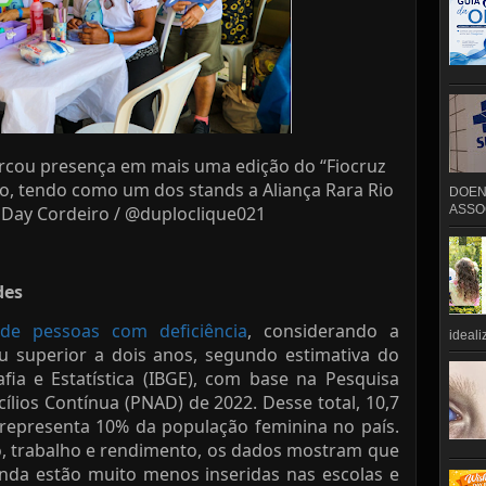
arcou presença em mais uma edição do “Fiocruz
ão, tendo como um dos stands a Aliança Rara Rio
DOEN
: Day Cordeiro / @duploclique021
ASSOC
des
de pessoas com deficiência
, considerando a
ideali
u superior a dois anos, segundo estimativa do
afia e Estatística (IBGE), com base na Pesquisa
lios Contínua (PNAD) de 2022. Desse total, 10,7
representa 10% da população feminina no país.
, trabalho e rendimento, os dados mostram que
inda estão muito menos inseridas nas escolas e