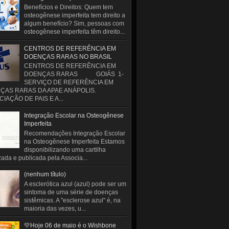
Benefícios e Direitos: Quem tem
osteogênese imperfeita tem direito a
algum benefício? Sim, pessoas com
osteogênese imperfeita têm direito...
CENTROS DE REFERÊNCIA EM
DOENÇAS RARAS NO BRASIL
CENTROS DE REFERÊNCIA EM
DOENÇAS RARAS GOIÁS 1-
SERVIÇO DE REFERÊNCIA EM
ÇAS RARAS DA APAE ANÁPOLIS.
IAÇÃO DE PAIS E A...
Integração Escolar na Osteogênese
Imperfeita
Recomendações Integração Escolar
na Osteogênese Imperfeita Estamos
disponibilizando uma cartilha
zada e publicada pela Associa...
(nenhum título)
A esclerótica azul (azul) pode ser um
sintoma de uma série de doenças
sistêmicas. A "esclerose azul" é, na
maioria das vezes, u...
💛Hoje 06 de maio é o Wishbone