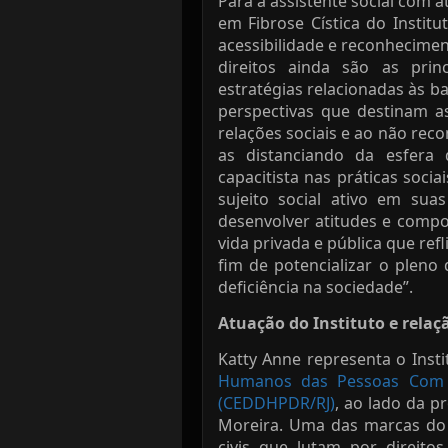
Para a assistente social com 
em Fibrose Cística do Institu
acessibilidade e reconhecime
direitos ainda são as pri
estratégias relacionadas às ba
perspectivas que destinam a
relações sociais e ao não re
as distanciando da esfera
capacitista nas práticas socia
sujeito social ativo em su
desenvolver atitudes e compo
vida privada e pública que refl
fim de potencializar o pleno
deficiência na sociedade”.
Atuação do Instituto e relaç
Katty Anne representa o Inst
Humanos das Pessoas Com D
(CEDDHPDR/RJ)
, ao lado da p
Moreira. Uma das marcas do 
civis que lutam por direito