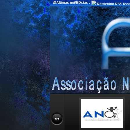
\DAltimas not\EDcias :
Retrieving RSS feed