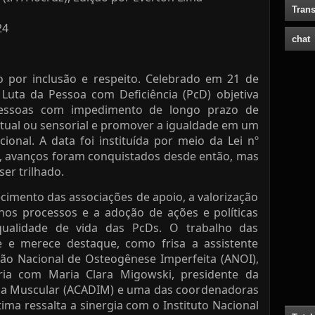
Trans
24
chat
 por inclusão e respeito. Celebrado em 21 de
Luta da Pessoa com Deficiência (PcD) objetiva
 pessoas com impedimento de longo prazo de
ectual ou sensorial e promover a igualdade em um
ional. A data foi instituída por meio da Lei nº
05, avanços foram conquistados desde então, mas
er trilhado.
ecimento das associações de apoio, a valorização
 nos processos e a adoção de ações e políticas
ualidade de vida das PcDs. O trabalho das
e e merece destaque, como frisa a assistente
ação Nacional de Osteogênese Imperfeita (ANOI),
ria com Maria Clara Migowski, presidente da
fia Muscular (ACADIM) e uma das coordenadoras
tima ressalta a sinergia com o Instituto Nacional