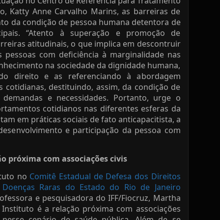
atuação no Centro de Referência para Tratamento
to, Katty Anne Carvalho Marins, as barreiras de
nto da condição de pessoa humana detentora de
ncipais. “Atento à superação e promoção de
rreiras atitudinais, o que implica em descontruir
s pessoas com deficiência à marginalidade nas
conhecimento na sociedade da dignidade humana,
 do direito e as referenciando à abordagem
is cotidianas, destituindo, assim, da condição de
as demandas e necessidades. Portanto, urge o
rtamentos cotidianos nas diferentes esferas da
itam em práticas sociais de fato anticapacitista, a
 desenvolvimento e participação da pessoa com
ão próxima com associações civis
ituto no
Comitê Estadual de Defesa dos Direitos
oenças Raras do Estado do Rio de Janeiro
rofessora e pesquisadora do IFF/Fiocruz, Martha
Instituto é a relação próxima com associações
s nesse cenário de saúde pública. Além de se