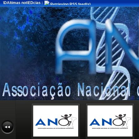
\DAltimas not\EDcias :
Retrieving RSS feed(s)