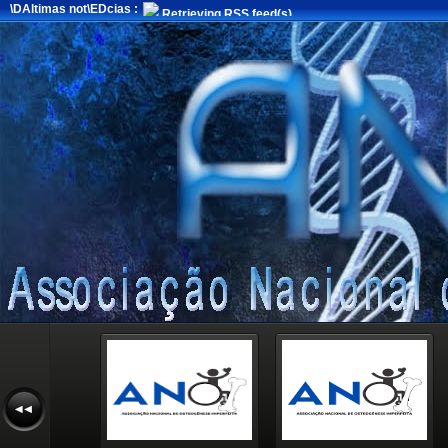
\DAltimas not\EDcias :
Retrieving RSS feed(s)