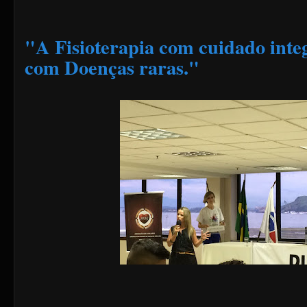
"A Fisioterapia com cuidado integ
com Doenças raras."