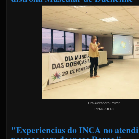
Dra Alexandra Prufer
IPPMG/UFRJ
"Experiencias do INCA no atendi
pessoas com doenças Raras."