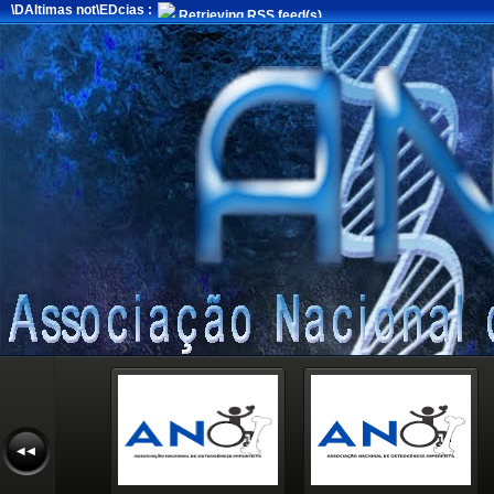
\DAltimas not\EDcias :
Retrieving RSS feed(s)