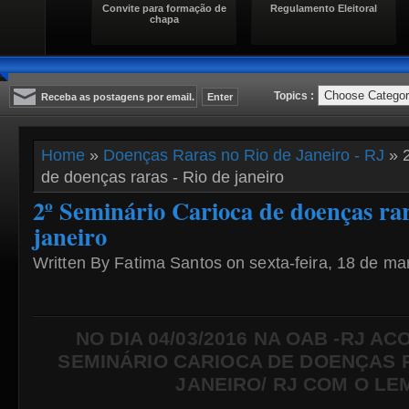
Convite para formação de
Regulamento Eleitoral
chapa
Topics :
Home
»
Doenças Raras no Rio de Janeiro - RJ
» 2
de doenças raras - Rio de janeiro
2º Seminário Carioca de doenças rar
janeiro
Written By Fatima Santos on sexta-feira, 18 de ma
NO DIA 04/03/2016 NA OAB -RJ AC
SEMINÁRIO CARIOCA DE DOENÇAS R
JANEIRO/ RJ COM O LE