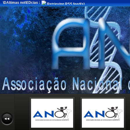
\DAltimas not\EDcias :
Retrieving RSS feed(s)