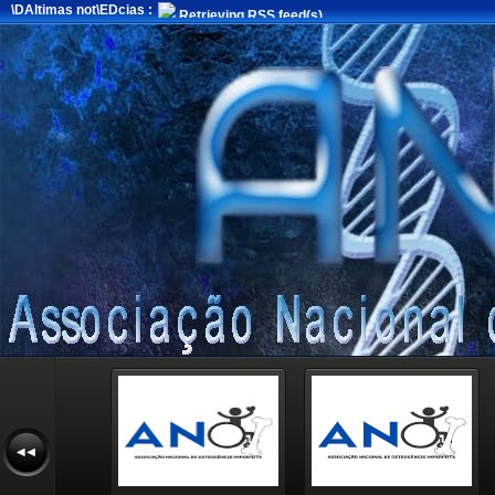
\DAltimas not\EDcias :
Retrieving RSS feed(s)