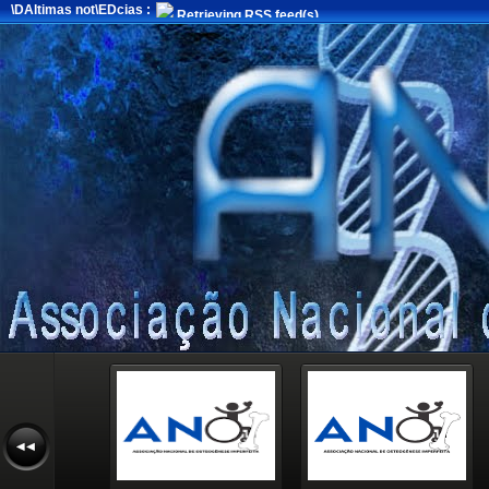
\DAltimas not\EDcias :
Retrieving RSS feed(s)