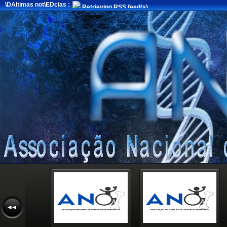
\DAltimas not\EDcias :
Retrieving RSS feed(s)