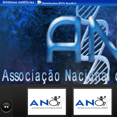
\DAltimas not\EDcias :
Retrieving RSS feed(s)