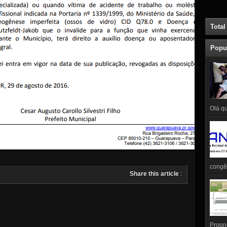
Total
Popu
Olá qu
congên
Share this article
:
Prognó