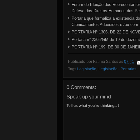
Fórum de Eleição dos Representantes
Defesa dos Direitos Humanos das 
Portaria que formaliza a existencia d
Cronicamentes Adoecidos e /ou com D
PORTARIA Nº 1306, DE 22 DE NO
Portaria nº 2305/GM de 19 de dezem
PORTARIA Nº 199, DE 30 DE JANEI
Publicado por
Fatima Santos
às
07:41
Tags
Legislação
,
Legislação - Portarias
0 Comments:
Speak up your mind
Tell us what you're thinking... !