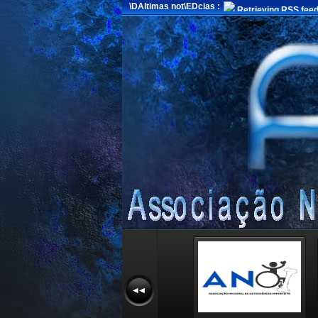
\DAltimas not\EDcias :
Retrieving RSS feed