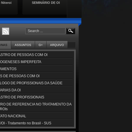
 Niteroi
SEMINÁRIO DE OI
Lançamento da Cartilha de
Se
Direitos das Pessoas com
Doençasa Raras
GINAS
ASSUNTOS
G+
ARQUIVO
STRO DE PESSOAS COM OI
OGENESES IMPERFEITA
AMENTOS
S DE PESSOAS COM OI
LOGO DE PROFISSIONAIS DA SAÚDE
ARIAS DA OI
STRO DE PROFISSIONAIS
RO DE REFERENCIA NO TRATAMENTO DA
CROIs
ATO NACIONAL
OI - Tratamento no Brasil - SUS