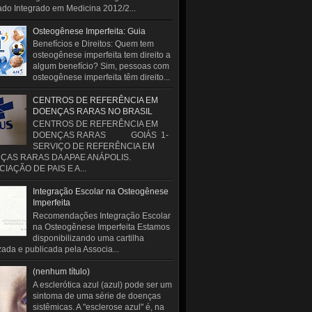
do Integrado em Medicina 2012/2...
Osteogênese Imperfeita: Guia
Benefícios e Direitos: Quem tem
osteogênese imperfeita tem direito a
algum benefício? Sim, pessoas com
osteogênese imperfeita têm direito...
CENTROS DE REFERÊNCIA EM
DOENÇAS RARAS NO BRASIL
CENTROS DE REFERÊNCIA EM
DOENÇAS RARAS GOIÁS 1-
SERVIÇO DE REFERÊNCIA EM
ÇAS RARAS DA APAE ANÁPOLIS.
IAÇÃO DE PAIS E A...
Integração Escolar na Osteogênese
Imperfeita
Recomendações Integração Escolar
na Osteogênese Imperfeita Estamos
disponibilizando uma cartilha
zada e publicada pela Associa...
(nenhum título)
A esclerótica azul (azul) pode ser um
sintoma de uma série de doenças
sistêmicas. A "esclerose azul" é, na