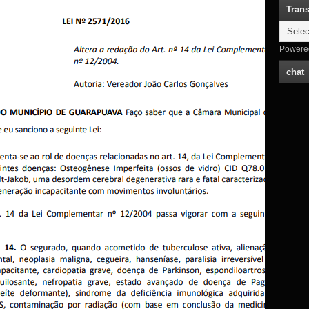
Trans
Powere
chat