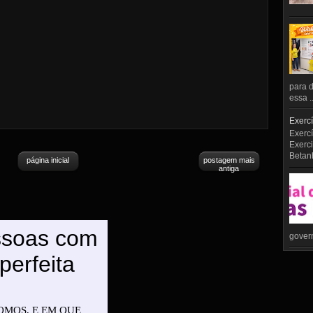
para d
essa ..
Exercí
Exercí
Exerci
Betan
página inicial
postagem mais
antiga
govern