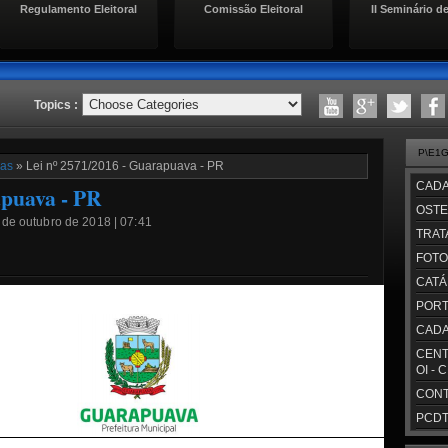
Regulamento Eleitoral
Comissão Eleitoral
II Seminário de
Topics :
P\E1
ias
» Lei nº 2571/2016 - Guarapuava - PR
CADA
apuava - PR
OSTE
9 de outubro de 2018 | 07:41
TRAT
FOTO
CATÁ
PORT
CADA
CENT
OI - 
CONT
PCDT/