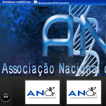
\DAltimas not\EDcias :
Retrieving RSS feed(s)