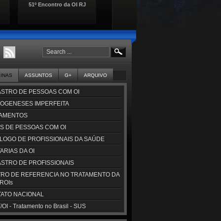
51º Encontro da OI RJ
Osteogênese Imperfeita:
💛Hoje 
Guia
Wis
GINAS
ASSUNTOS
G+
ARQUIVO
STRO DE PESSOAS COM OI
OGENESES IMPERFEITA
AMENTOS
S DE PESSOAS COM OI
LOGO DE PROFISSIONAIS DA SAÚDE
ARIAS DA OI
STRO DE PROFISSIONAIS
RO DE REFERENCIA NO TRATAMENTO DA
CROIs
ATO NACIONAL
OI - Tratamento no Brasil - SUS