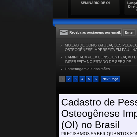
al
II Seminário de Niteroi
SEMINÁRIO DE OI
Lança
Direi
MOÇÂO DE CONGRATULAÇÔES PELA CO
OSTEOGÊNESE IMPERFEITA EM PAULINA 
CAMINHADA PELA CONSCIENTIZAÇÃO 
IMPERFEITA NO ESTADO DE SERGIPE
Homenagem dia das mães.
1
2
3
4
5
6
Next Page