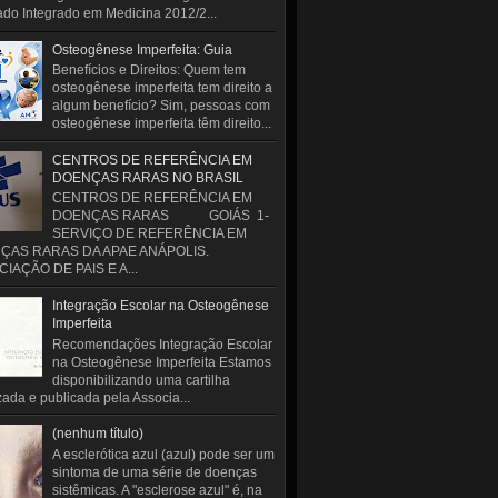
do Integrado em Medicina 2012/2...
Osteogênese Imperfeita: Guia
Benefícios e Direitos: Quem tem
osteogênese imperfeita tem direito a
algum benefício? Sim, pessoas com
osteogênese imperfeita têm direito...
CENTROS DE REFERÊNCIA EM
DOENÇAS RARAS NO BRASIL
CENTROS DE REFERÊNCIA EM
DOENÇAS RARAS GOIÁS 1-
SERVIÇO DE REFERÊNCIA EM
ÇAS RARAS DA APAE ANÁPOLIS.
IAÇÃO DE PAIS E A...
Integração Escolar na Osteogênese
Imperfeita
Recomendações Integração Escolar
na Osteogênese Imperfeita Estamos
disponibilizando uma cartilha
zada e publicada pela Associa...
(nenhum título)
A esclerótica azul (azul) pode ser um
sintoma de uma série de doenças
sistêmicas. A "esclerose azul" é, na