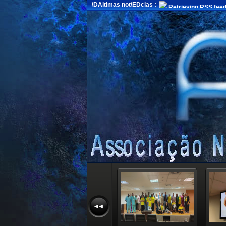
\DAltimas not\EDcias :
Retrieving RSS feed