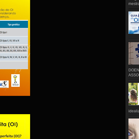
mestra
DOEN
ASSOC
ideali