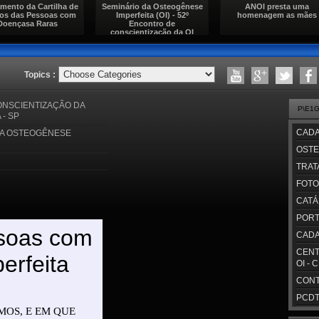
mento da Cartilha de
Seminário da Osteogênese
ANOI presta uma
tos das Pessoas com
Imperfeita (OI) - 52º
homenagem as mães
Doençasa Raras
Encontro de
conscientização da OI
Topics :
NSCIENTIZAÇÃO DA
P\E1
- SP
CADA
DA OSTEOGÊNESE
OSTE
TRAT
FOTO
CATÁ
PORT
CADA
CENT
OI - 
CONT
PCDT/