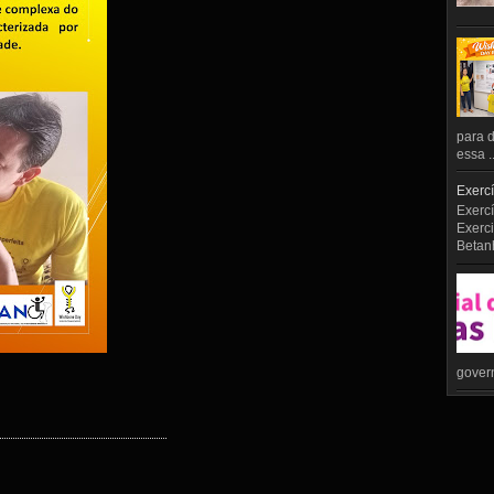
para d
essa ..
Exercí
Exercí
Exerci
Betan
govern