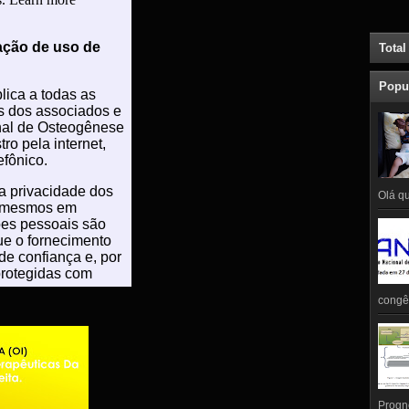
Total
Popu
Olá qu
congên
Prognó