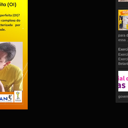
para d
essa ..
Exercí
Exercí
Exerci
Betan
govern