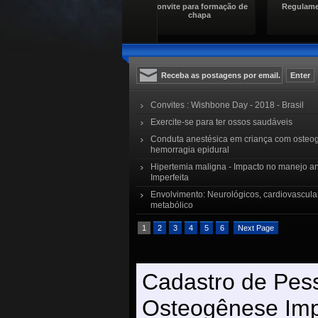
sados
Convite para formação de
Regulamento Eleitoral
Co
chapa
Convites : Wishbone Day - 2018 - Brasil
Exercite-se para ter ossos saudáveis
Conduta anestésica em criança com osteog
hemorragia epidural
Hipertemia maligna - Impacto no manejo 
Imperfeita
Envolvimento: Neurológicos, cardiovascular
metabólico
1
2
3
4
5
6
Next Page