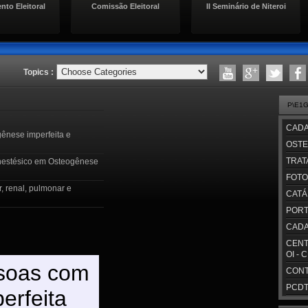
missão Eleitoral
II Seminário de Niteroi
SEMINÁRIO DE OI
Topics :
P\E1
CADA
ênese imperfeita e
OSTE
TRAT
anestésico em Osteogênese
FOTO
, renal, pulmonar e
CATÁ
PORT
CADA
CENT
OI - 
CONT
PCDT/