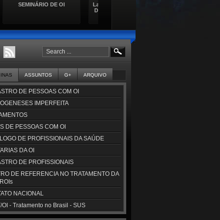
Lançamento da Cartilha de
Seminário da Osteogênese
ANOI
Direitos das Pessoas com
Imperfeita (OI) - 52º
homen
Doençasa Raras
Encontro de
conscientização da OI
GINAS
ASSUNTOS
G+
ARQUIVO
STRO DE PESSOAS COM OI
OGENESES IMPERFEITA
AMENTOS
S DE PESSOAS COM OI
LOGO DE PROFISSIONAIS DA SAÚDE
ARIAS DA OI
STRO DE PROFISSIONAIS
RO DE REFERENCIA NO TRATAMENTO DA
CROIs
ATO NACIONAL
OI - Tratamento no Brasil - SUS