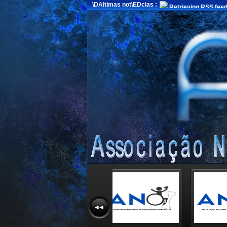
\DAltimas not\EDcias :
Retrieving RSS feed