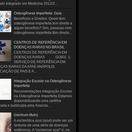
do Integrado em Medicina 2012/2...
Osteogênese Imperfeita: Guia
Benefícios e Direitos: Quem tem
osteogênese imperfeita tem direito a
algum benefício? Sim, pessoas com
osteogênese imperfeita têm direito...
CENTROS DE REFERÊNCIA EM
DOENÇAS RARAS NO BRASIL
CENTROS DE REFERÊNCIA EM
DOENÇAS RARAS GOIÁS 1-
SERVIÇO DE REFERÊNCIA EM
ÇAS RARAS DA APAE ANÁPOLIS.
IAÇÃO DE PAIS E A...
Integração Escolar na Osteogênese
Imperfeita
Recomendações Integração Escolar
na Osteogênese Imperfeita Estamos
disponibilizando uma cartilha
zada e publicada pela Associa...
(nenhum título)
A esclerótica azul (azul) pode ser um
sintoma de uma série de doenças
sistêmicas. A "esclerose azul" é, na