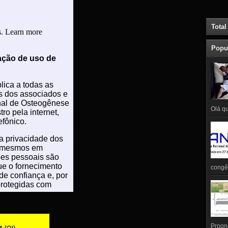
Total
Popu
Olá qu
congên
Prognó