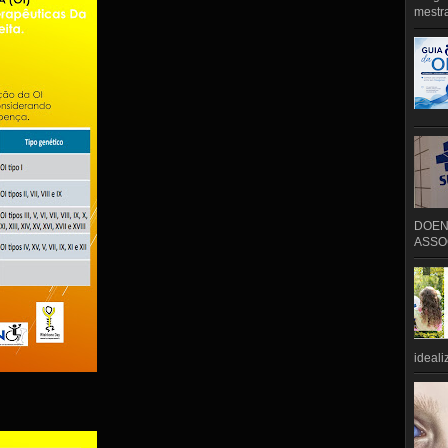
mestra
DOEN
ASSOC
ideali