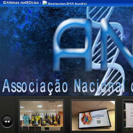
\DAltimas not\EDcias :
Retrieving RSS feed(s)