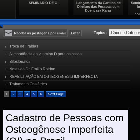
teroi
SEMINÁRIO DE OI
Lançamento da Cartilha de
Semi
Direitos das Pessoas com
I
Doençasa Raras
con
Topics :
Troca de Fraldas
A importância da vitamina D para os ossos
Bifosfonatos
Notas do Dr. Emilio Roldan
REABILITAÇÃO EM OSTEOGENESIS IMPERFECTA
Tratamento Obstétrico
1
2
3
4
5
6
Next Page