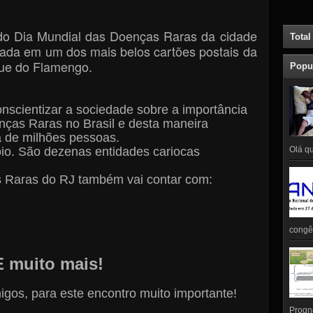
do Dia Mundial das Doenças
Raras da cidade
Total
lizada em um
dos mais belos cartões postais da
ue do Flamengo.
Popu
nscientizar a sociedade sobre
a importância
enças Raras no
Brasil e desta maneira
a de
milhões pessoas.
Olá qu
oio. São dezenas entidades
cariocas
 Raras do RJ também vai
contar com:
congên
E muito mais!
igos, para este encontro muito
importante!
Prognó