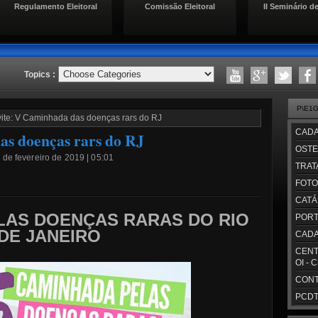
Regulamento Eleitoral
Comissão Eleitoral
II Seminário de
Topics :
P\E1
ite: V Caminhada das doenças rars do RJ
CADA
as doenças rars do RJ
OSTE
8 de fevereiro de 2019 | 05:01
TRAT
FOTO
CATÁ
LAS DOENÇAS RARAS DO RIO
PORT
DE JANEIRO
CADA
CENT
OI - 
CONT
PCDT/