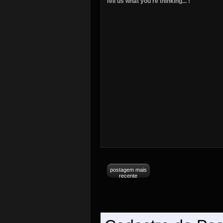
Tell us what you're thinking... !
postagem mais
recente