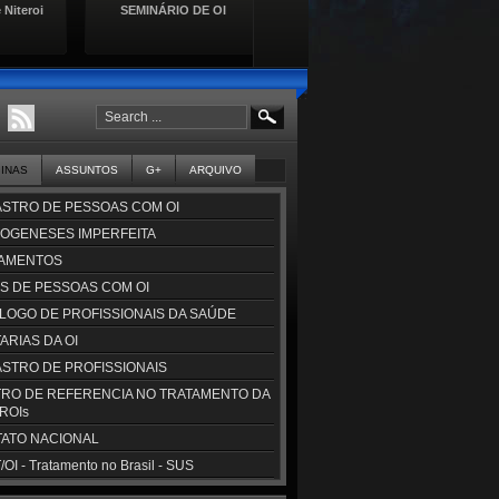
 Niteroi
SEMINÁRIO DE OI
Lançamento da Cartilha de
Se
Direitos das Pessoas com
Doençasa Raras
GINAS
ASSUNTOS
G+
ARQUIVO
STRO DE PESSOAS COM OI
OGENESES IMPERFEITA
AMENTOS
S DE PESSOAS COM OI
LOGO DE PROFISSIONAIS DA SAÚDE
ARIAS DA OI
STRO DE PROFISSIONAIS
RO DE REFERENCIA NO TRATAMENTO DA
CROIs
ATO NACIONAL
OI - Tratamento no Brasil - SUS