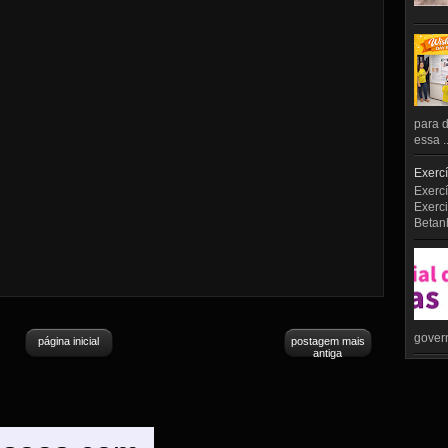
para d
essa ..
Exercí
Exercí
Exerci
Betan
govern
página inicial
postagem mais
antiga