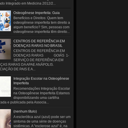
do Integrado em Medicina 2012/2...
Osteogênese Imperfeita: Guia
Benefícios e Direitos: Quem tem
osteogênese imperfeita tem direito a
algum benefício? Sim, pessoas com
osteogênese imperfeita têm direito...
CENTROS DE REFERÊNCIA EM
DOENÇAS RARAS NO BRASIL
CENTROS DE REFERÊNCIA EM
DOENÇAS RARAS GOIÁS 1-
SERVIÇO DE REFERÊNCIA EM
ÇAS RARAS DA APAE ANÁPOLIS.
IAÇÃO DE PAIS E A...
Integração Escolar na Osteogênese
Imperfeita
Recomendações Integração Escolar
na Osteogênese Imperfeita Estamos
disponibilizando uma cartilha
zada e publicada pela Associa...
(nenhum título)
A esclerótica azul (azul) pode ser um
sintoma de uma série de doenças
sistêmicas. A "esclerose azul" é, na