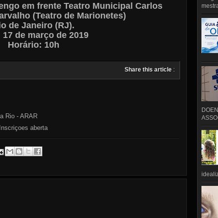
engo em frente Teatro Municipal
Carlos
mestra
rvalho (Teatro de Marionetes)
io de Janeiro (RJ).
: 17 de março de 2019
Horário: 10h
Share this article
:
DOEN
ra Rio - ARAR
ASSOC
Inscriçoes aberta
ideali