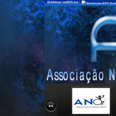
\DAltimas not\EDcias :
Retrieving RSS feed