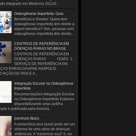
do Integrado em Medicina 2012/2...
Osteogênese Imperfeita: Guia
Benefícios e Direitos: Quem tem
osteogênese imperfeita tem direito a
algum benefício? Sim, pessoas com
osteogênese imperfeita têm direito...
CENTROS DE REFERÊNCIA EM
DOENÇAS RARAS NO BRASIL
CENTROS DE REFERÊNCIA EM
DOENÇAS RARAS GOIÁS 1-
SERVIÇO DE REFERÊNCIA EM
ÇAS RARAS DA APAE ANÁPOLIS.
IAÇÃO DE PAIS E A...
Integração Escolar na Osteogênese
Imperfeita
Recomendações Integração Escolar
na Osteogênese Imperfeita Estamos
disponibilizando uma cartilha
zada e publicada pela Associa...
(nenhum título)
A esclerótica azul (azul) pode ser um
sintoma de uma série de doenças
sistêmicas. A "esclerose azul" é, na