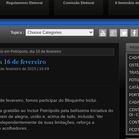
Regulamento Eleitoral
Comissão Eleitoral
II Seminário de
Topics :
P\E1
o em Petrópolis, dia 16 de fevereiro
CADA
a 16 de fevereiro
OSTE
de fevereiro de 2025 | 16:49
TRAT
FOTO
CATÁ
PORT
de fevereiro, fomos participar do Bloquinho Inclui.
CADA
CENT
atidão ao Incluir Petrópolis pela belíssima iniciativa do
OI - 
eio de alegria, união e, acima de tudo, inclusão. Ver
independentemente de suas limitações, reforça a
CONT
e acolhedores.
PCDT/