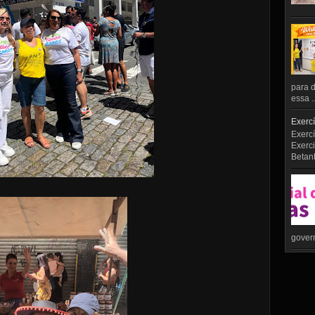
para d
essa ..
Exercí
Exercí
Exerci
Betan
govern