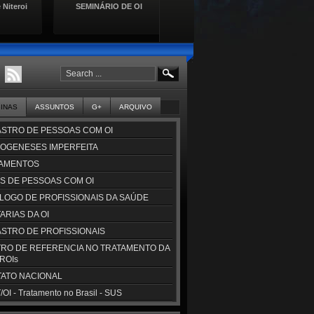
 Niteroi
SEMINÁRIO DE OI
Lançamento da Cartilha de
Se
Direitos das Pessoas com
Doençasa Raras
GINAS
ASSUNTOS
G+
ARQUIVO
STRO DE PESSOAS COM OI
OGENESES IMPERFEITA
AMENTOS
S DE PESSOAS COM OI
LOGO DE PROFISSIONAIS DA SAÚDE
ARIAS DA OI
STRO DE PROFISSIONAIS
RO DE REFERENCIA NO TRATAMENTO DA
CROIs
ATO NACIONAL
OI - Tratamento no Brasil - SUS