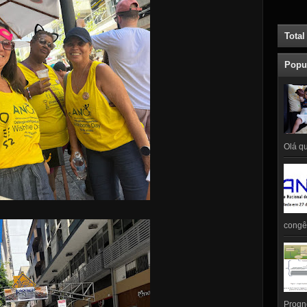
Total
Popu
Olá qu
congên
Prognó