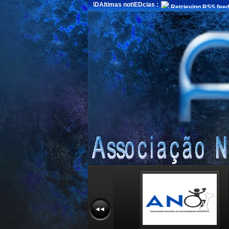
\DAltimas not\EDcias :
Retrieving RSS feed