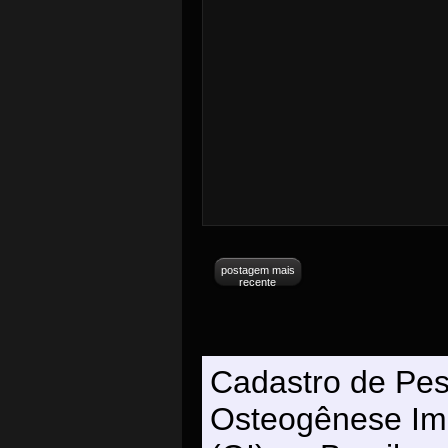
postagem mais
recente