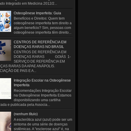
do Integrado em Medicina 2012/2...
Osteogênese Imperfeita: Guia
Benefícios e Direitos: Quem tem
osteogênese imperfeita tem direito a
algum benefício? Sim, pessoas com
osteogênese imperfeita têm direito...
CENTROS DE REFERÊNCIA EM
DOENÇAS RARAS NO BRASIL
CENTROS DE REFERÊNCIA EM
DOENÇAS RARAS GOIÁS 1-
SERVIÇO DE REFERÊNCIA EM
ÇAS RARAS DA APAE ANÁPOLIS.
IAÇÃO DE PAIS E A...
Integração Escolar na Osteogênese
Imperfeita
Recomendações Integração Escolar
na Osteogênese Imperfeita Estamos
disponibilizando uma cartilha
zada e publicada pela Associa...
(nenhum título)
A esclerótica azul (azul) pode ser um
sintoma de uma série de doenças
sistêmicas. A "esclerose azul" é, na