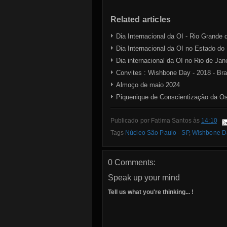
Related articles
Dia Internacional da OI - Rio Grande 
Dia Internacional da OI no Estado do
Dia internacional da OI no Rio de Jan
Convites : Wishbone Day - 2018 - Bra
Almoço de maio 2024
Piquenique de Conscientização da Os
Publicado por
Fatima Santos
às
14:10
Tags
Núcleo São Paulo - SP
,
Wishbone D
0 Comments:
Speak up your mind
Tell us what you're thinking... !