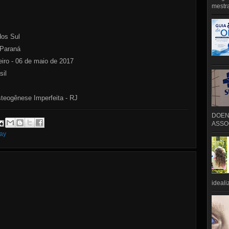
mestra
dos Sul
 Paraná
eiro - 06 de maio de 2017
sil
teogênese Imperfeita - RJ
DOEN
ASSOC
ay
ideali