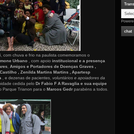
Trans
Powere
chat
, com chuva e frio na paulista comemoramos o
imone Urbano
, com apoio
institucional e a presença
ares
,
Amigos e Portadores de Doenças Graves ,
astilho , Zenilda Martins Martins , Apartesp
va
, e dezenas de pacientes,
voluntários e apoiadores da
idade cedida pelo
Dr Fabio F A Ravaglia e sua equipe
o Parque Trianon para o
Marcos Gedr
parabéns a todos.