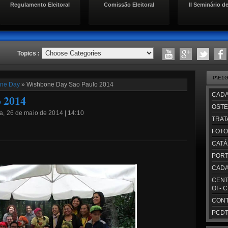
Regulamento Eleitoral
Comissão Eleitoral
II Seminário de
Topics :
P\E1
ne Day
» Wishbone Day Sao Paulo 2014
CADA
 2014
OSTE
a, 26 de maio de 2014 | 14:10
TRAT
FOTO
CATÁ
PORT
CADA
CENT
OI - 
CONT
PCDT/