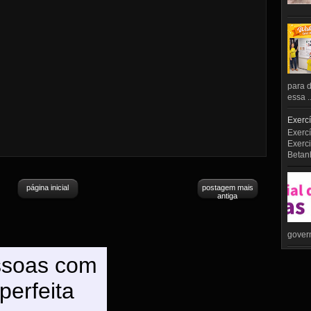
para d
essa ..
Exercí
Exercí
Exerci
Betan
página inicial
postagem mais
antiga
govern