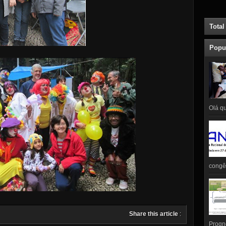
Total
Popu
Olá qu
congên
Share this article
:
Prognó