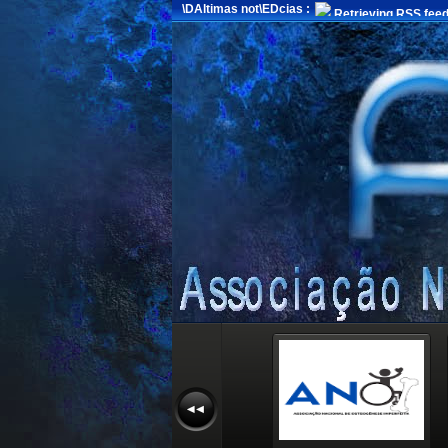
\DAltimas not\EDcias :
Retrieving RSS feed