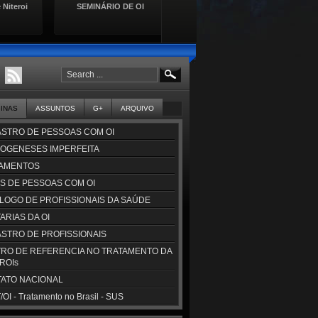
 Niteroi
SEMINÁRIO DE OI
Lançamento da Cartilha de
Se
Direitos das Pessoas com
Doençasa Raras
GINAS
ASSUNTOS
G+
ARQUIVO
STRO DE PESSOAS COM OI
OGENESES IMPERFEITA
AMENTOS
S DE PESSOAS COM OI
LOGO DE PROFISSIONAIS DA SAÚDE
ARIAS DA OI
STRO DE PROFISSIONAIS
RO DE REFERENCIA NO TRATAMENTO DA
CROIs
ATO NACIONAL
OI - Tratamento no Brasil - SUS