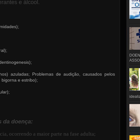
erantes e álcool.
rmidades);
al);
DOEN
ASSOC
dentinogenesis);
hos) azuladas; Problemas de audição, causados pelos
 bigorna e estribo);
lar);
ideali
s da doença:
cia, ocorrendo a maior parte na fase adulta;