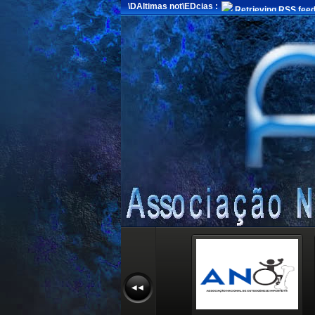
\DAltimas not\EDcias :
Retrieving RSS feed