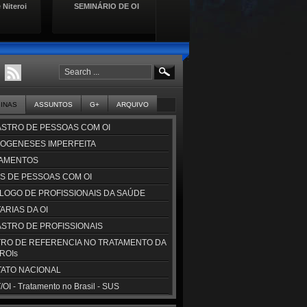
 Niteroi
SEMINÁRIO DE OI
Lançamento da Cartilha de
Se
Direitos das Pessoas com
Doençasa Raras
GINAS
ASSUNTOS
G+
ARQUIVO
STRO DE PESSOAS COM OI
OGENESES IMPERFEITA
AMENTOS
S DE PESSOAS COM OI
LOGO DE PROFISSIONAIS DA SAÚDE
ARIAS DA OI
STRO DE PROFISSIONAIS
RO DE REFERENCIA NO TRATAMENTO DA
CROIs
ATO NACIONAL
OI - Tratamento no Brasil - SUS