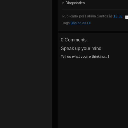
Diagnóstico
Publicado por
Fatima Santos
às
13:38
Tags
Básico da OI
0 Comments:
Speak up your mind
Tell us what you're thinking... !