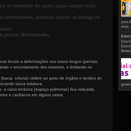
s ou no momento do parto, quase sempre letal;
om deformidades, podendo ocorrer na barriga da
para d
essa ..
atura;
om poucas deformidades.
Exercí
Exercí
Exerci
Betan
aturas levam a deformações nos ossos longos (pernas,
rando o encurtamento dos mesmos, e limitando os
s (bacia, coluna) cedem ao peso de órgãos e tecidos do
vocando baixa estatura;
govern
 a caixa torácica (espaço pulmonar) fica reduzida,
rios e cardíacos em alguns casos.