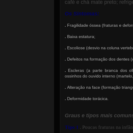
café e chá mate preto; refrig
Os
Sintomas
:
.
Fragilidade óssea (fraturas e defo
.
Baixa estatura;
.
Escoliose (desvio na coluna vertebr
.
Defeitos na formação dos dentes (
.
Escleras (a parte branca dos ol
ossinhos do ouvido interno (martelo,
.
Alteração na face (formação triangu
.
Deformidade torácica.
Graus e tipos mais comun
Tipo
1
. Poucas fraturas na infân