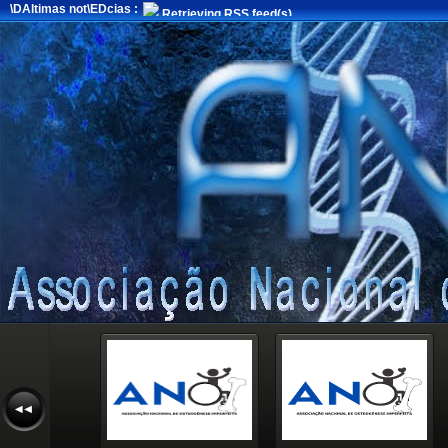
\DAltimas not\EDcias :
Retrieving RSS feed(s)